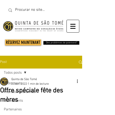
RÉSERVEZ MAINTENANT
Des problèmes de paiement?
Post
Todos posts
Quinta de São Tomé
Todos posts
27 avr. 2022
1 min de lecture
Offre spéciale fête des
Promotions et offres
mères
Événements
Partenaires