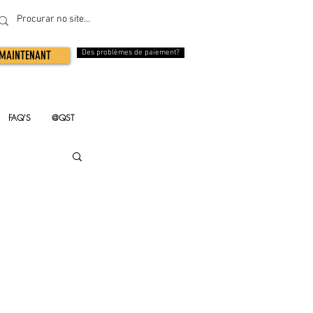
 MAINTENANT
Des problèmes de paiement?
FAQ'S
@QST